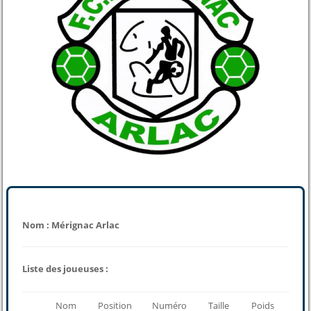
Nom : Mérignac Arlac
Liste des joueuses :
Nom
Position
Numéro
Taille
Poids