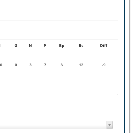
J
G
N
P
Bp
Bc
Diff
0
0
3
7
3
12
-9