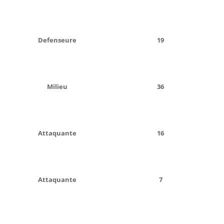
Defenseure
19
Milieu
36
Attaquante
16
Attaquante
7