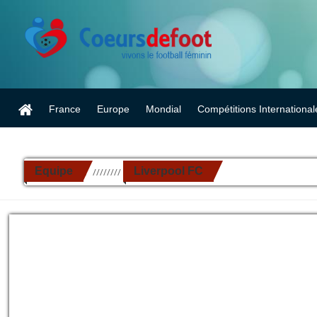
France
Europe
Mondial
Compétitions International
Equipe
Liverpool FC
//////////