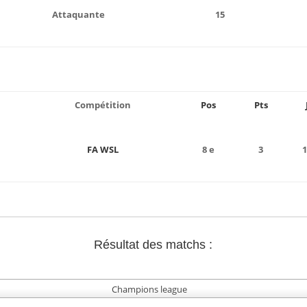
Attaquante
15
Compétition
Pos
Pts
FA WSL
8 e
3
1
Résultat des matchs :
Champions league