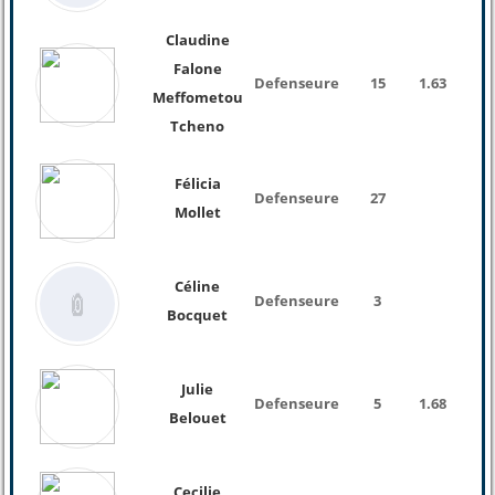
Claudine
Falone
Defenseure
15
1.63
64 K
Meffometou
Tcheno
Félicia
Defenseure
27
Mollet
Céline
Defenseure
3
Bocquet
Julie
Defenseure
5
1.68
55 K
Belouet
Cecilie