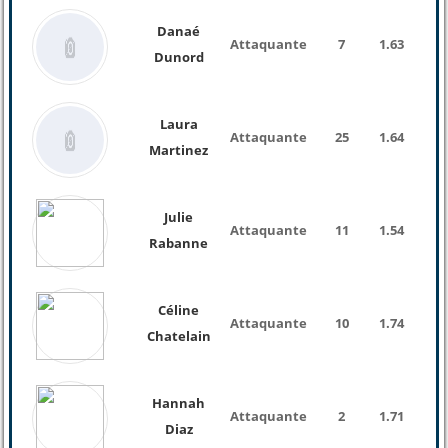
Danaé
Attaquante
7
1.63
52 K
Dunord
Laura
Attaquante
25
1.64
58 K
Martinez
Julie
Attaquante
11
1.54
48 K
Rabanne
Céline
Attaquante
10
1.74
61 K
Chatelain
Hannah
Attaquante
2
1.71
Diaz