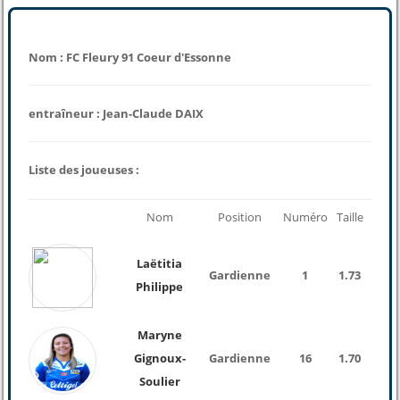
Nom : FC Fleury 91 Coeur d'Essonne
entraîneur : Jean-Claude DAIX
Liste des joueuses :
Nom
Position
Numéro
Taille
Poid
Laëtitia
Gardienne
1
1.73
61 K
Philippe
Maryne
Gignoux-
Gardienne
16
1.70
62 K
Soulier