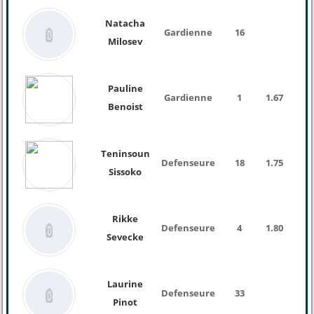
Natacha
Gardienne
16
Milosev
Pauline
Gardienne
1
1.67
66 K
Benoist
Teninsoun
Defenseure
18
1.75
65 K
Sissoko
Rikke
Defenseure
4
1.80
Sevecke
Laurine
Defenseure
33
Pinot