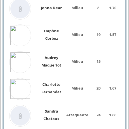
Jenna Dear
Milieu
8
1.70
Daphne
Milieu
19
1.57
Corboz
Audrey
Milieu
15
Maquerlot
Charlotte
Milieu
20
1.67
58 K
Fernandes
Sandra
Attaquante
24
1.66
56 K
Chatoux