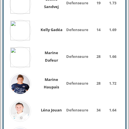
Defenseure
19
1.73
Sandvej
Kelly Gadéa
Defenseure
14
1.69
62 K
Marine
Defenseure
28
1.66
66 K
Dafeur
Marine
Defenseure
28
1.72
68 K
Haupais
Léna Jouan
Defenseure
34
1.64
58 K