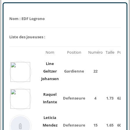
Nom : EDF Logrono
Liste des joueuses :
Nom
Position
Numéro
Taille
Poids
Line
Geltzer
Gardienne
22
Johansen
Raquel
Defenseure
4
1.73
62 Kg
Infante
Leticia
Mendez
Defenseure
15
1.65
60 Kg