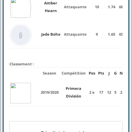
Amber
Attaquante
10
1.74
68 Kg
Hearn
Jade Boho
Attaquante
9
1.65
65 Kg
Classement :
Season
Compétition
Pos
Pts
J
G
N
P
Primera
2019/2020
2 e
17
12
5
2
5
División