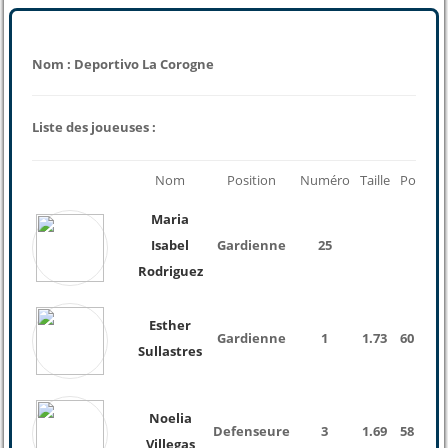
Nom : Deportivo La Corogne
Liste des joueuses :
Nom
Position
Numéro
Taille
Poids
Maria
Isabel
Gardienne
25
Rodriguez
Esther
Gardienne
1
1.73
60 Kg
Sullastres
Noelia
Defenseure
3
1.69
58 Kg
Villegas