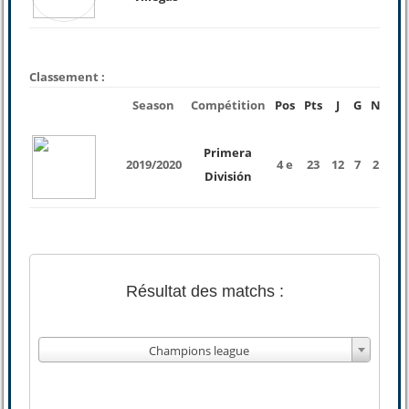
Classement :
Season
Compétition
Pos
Pts
J
G
N
P
Primera
2019/2020
4 e
23
12
7
2
3
División
Résultat des matchs :
Champions league