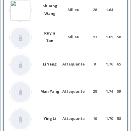
Shuang
Milieu
28
1.64
Wang
Ruyin
Milieu
13
1.65
58 Kg
Tan
Li Yang
Attaquante
9
1.76
65 Kg
Man Yang
Attaquante
28
1.74
59 Kg
Ying Li
Attaquante
10
1.70
58 Kg