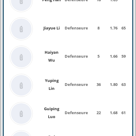
Jiayue Li
Defenseure
8
1.76
65 Kg
Haiyan
Defenseure
5
1.66
59 Kg
Wu
Yuping
Defenseure
36
1.80
63 Kg
Lin
Guiping
Defenseure
22
1.68
61 Kg
Luo