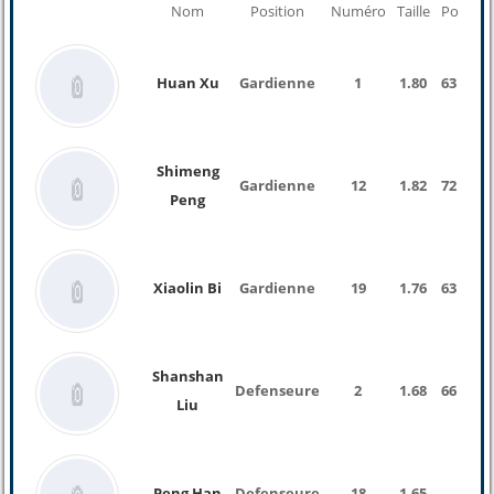
Nom
Position
Numéro
Taille
Poids
Huan Xu
Gardienne
1
1.80
63 Kg
Shimeng
Gardienne
12
1.82
72 Kg
Peng
Xiaolin Bi
Gardienne
19
1.76
63 Kg
Shanshan
Defenseure
2
1.68
66 Kg
Liu
Peng Han
Defenseure
18
1.65