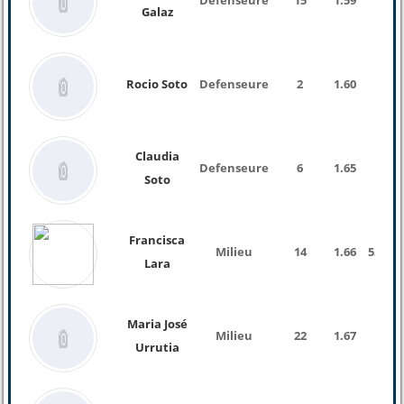
Defenseure
15
1.59
Galaz
Rocio Soto
Defenseure
2
1.60
Claudia
Defenseure
6
1.65
Soto
Francisca
Milieu
14
1.66
55 Kg
Lara
Maria José
Milieu
22
1.67
Urrutia