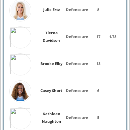
Julie Ertz
Defenseure
8
Tierna
Defenseure
17
1.78
Davidson
Brooke Elby
Defenseure
13
Casey Short
Defenseure
6
Kathleen
Defenseure
5
Naughton