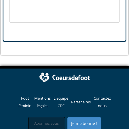
Foot
Mentions
L'équipe
Contactez
Partenaires
féminin
légales
CDF
nous
Je m'abonne !