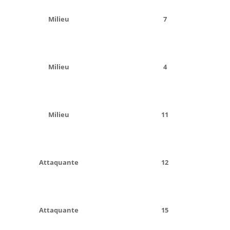
Milieu
7
Milieu
4
Milieu
11
Attaquante
12
Attaquante
15