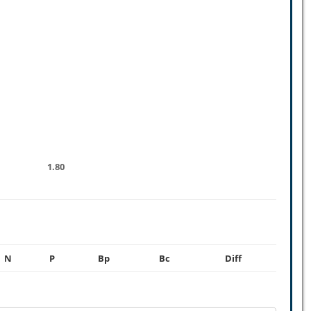
1.80
N
P
Bp
Bc
Diff