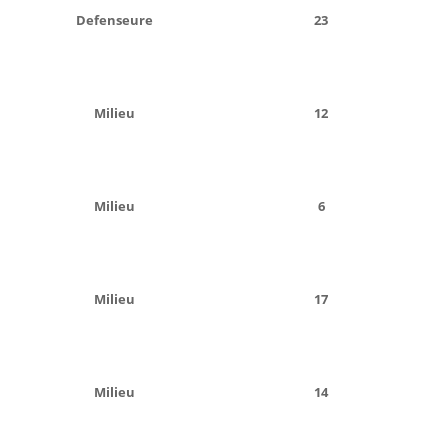
Defenseure
23
Milieu
12
Milieu
6
Milieu
17
Milieu
14