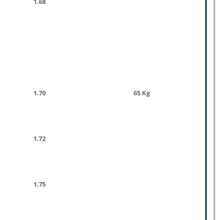
1.68
1.70
65 Kg
1.72
1.75