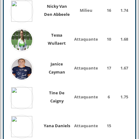
Nicky Van
Milieu
16
1.74
Den Abbeele
Tessa
Attaquante
10
1.68
Wullaert
Janice
Attaquante
17
1.67
61 
Cayman
Tine De
Attaquante
6
1.75
Caigny
Yana Daniels
Attaquante
15