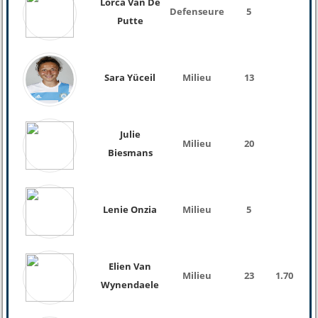
Lorca Van De
Defenseure
5
Putte
Sara Yüceil
Milieu
13
Julie
Milieu
20
Biesmans
Lenie Onzia
Milieu
5
Elien Van
Milieu
23
1.70
Wynendaele