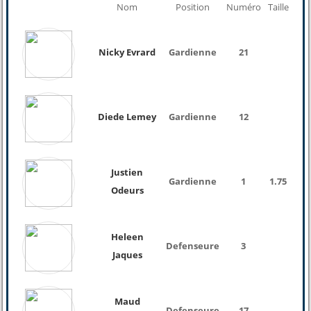
Nom
Position
Numéro
Taille
Poi
Nicky Evrard
Gardienne
21
Diede Lemey
Gardienne
12
Justien
Gardienne
1
1.75
Odeurs
Heleen
Defenseure
3
Jaques
Maud
Defenseure
17