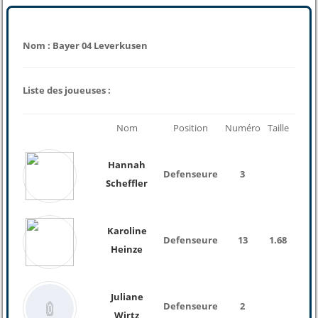
Nom : Bayer 04 Leverkusen
Liste des joueuses :
Nom
Position
Numéro
Taille
Poid
Hannah
Defenseure
3
Scheffler
Karoline
Defenseure
13
1.68
Heinze
Juliane
Defenseure
2
Wirtz