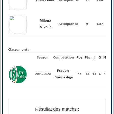
Dora Zeller
Attaquante
11
1.66
Milena
Attaquante
9
1.87
Nikolic
Classement :
Season
Compétition
Pos
Pts
J
G
N
P
Frauen-
2019/2020
7 e
13
13
4
1
8
Bundesliga
Résultat des matchs :