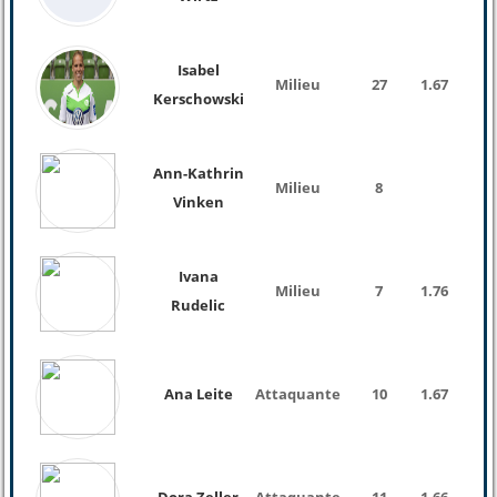
Isabel
Milieu
27
1.67
57 K
Kerschowski
Ann-Kathrin
Milieu
8
Vinken
Ivana
Milieu
7
1.76
Rudelic
Ana Leite
Attaquante
10
1.67
59 K