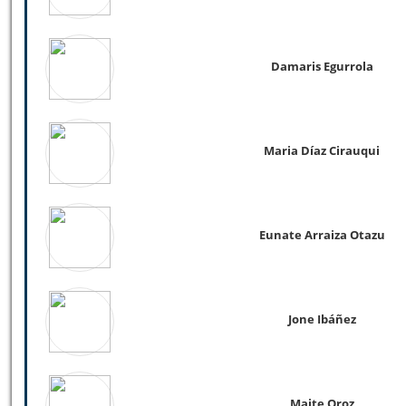
Damaris Egurrola
Maria Díaz Cirauqui
Eunate Arraiza Otazu
Jone Ibáñez
Maite Oroz