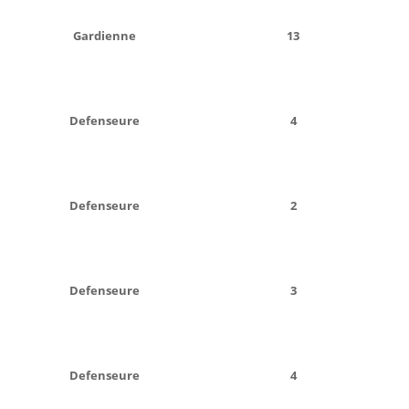
Gardienne
13
Defenseure
4
Defenseure
2
Defenseure
3
Defenseure
4