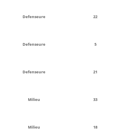
Defenseure
22
Defenseure
5
Defenseure
21
Milieu
33
Milieu
18