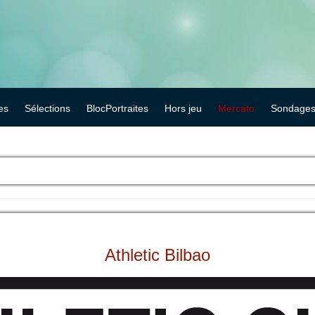
es
Sélections
BlocPortraites
Hors jeu
Mercato
Sondage
Athletic Bilbao