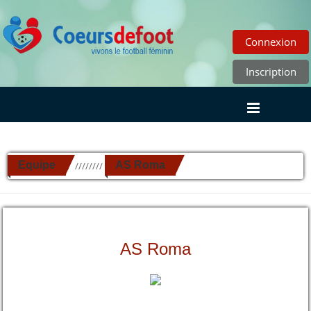
Connexion
Inscription
Equipe
AS Roma
//////////
AS Roma