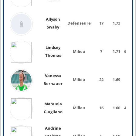
Allyson
Defenseure
17
1.73
Swaby
Lindsey
Milieu
7
1.71
62 Kg
Thomas
Vanessa
Milieu
22
1.69
Bernauer
Manuela
Milieu
16
1.60
47 Kg
Giugliano
Andrine