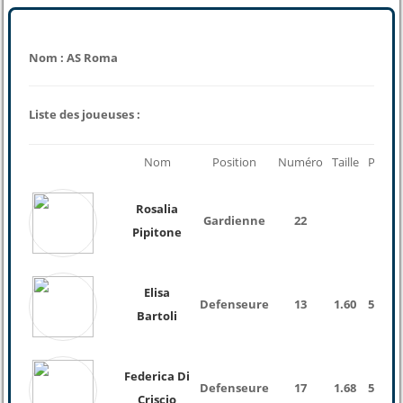
Nom : AS Roma
Liste des joueuses :
Nom
Position
Numéro
Taille
Poids
Rosalia
Gardienne
22
Pipitone
Elisa
Defenseure
13
1.60
52 Kg
Bartoli
Federica Di
Defenseure
17
1.68
58 Kg
Criscio