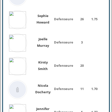
Sophie
Defenseure
26
1.75
Howard
Joelle
Defenseure
3
Murray
Kirsty
Defenseure
20
Smith
Nicola
Defenseure
11
1.70
Docherty
Jennifer