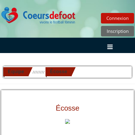
Connexion
Inscription
Equipe
Écosse
//////////
Écosse