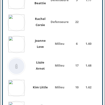
Defenseure
5
1.77
Beattie
Rachel
Defenseure
22
Corsie
Joanne
Milieu
6
1.60
Love
Lizzie
Milieu
17
1.68
Arnot
Kim Little
Milieu
10
1.62