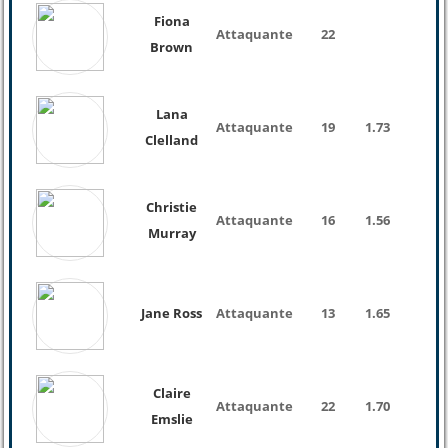
Fiona
Attaquante
22
Brown
Lana
Attaquante
19
1.73
Clelland
Christie
Attaquante
16
1.56
Murray
Jane Ross
Attaquante
13
1.65
Claire
Attaquante
22
1.70
Emslie