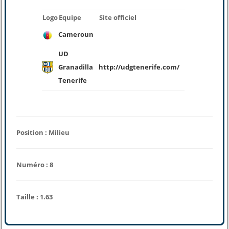
Logo
Equipe
Site officiel
Cameroun
UD
Granadilla
http://udgtenerife.com/
Tenerife
Position : Milieu
Numéro : 8
Taille : 1.63