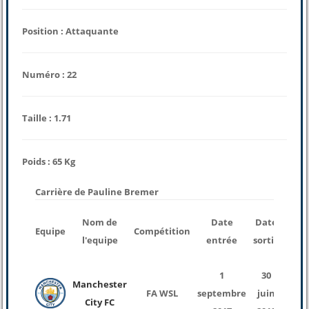
Position : Attaquante
Numéro : 22
Taille : 1.71
Poids : 65 Kg
Carrière de Pauline Bremer
nom
Nom de
Date
Date
Equipe
Compétition
de
l'equipe
entrée
sortie
mat
1
30
Manchester
FA WSL
septembre
juin
2
City FC