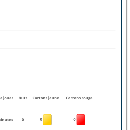
s jouer
Buts
Cartons jaune
Cartons rouge
0
0
minutes
0