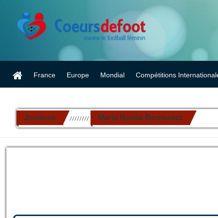
France
Europe
Mondial
Compétitions International
Joueuse
Maria Noelia Bermudez
//////////