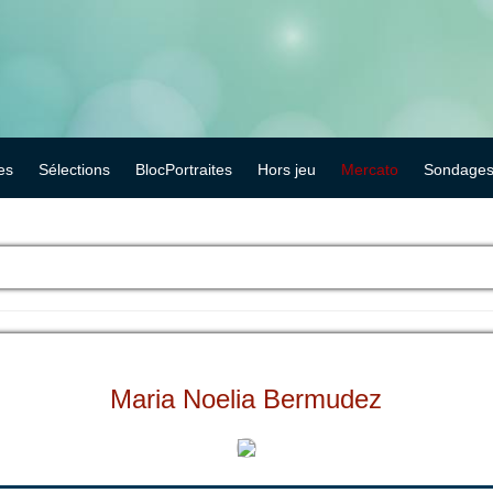
es
Sélections
BlocPortraites
Hors jeu
Mercato
Sondage
Maria Noelia Bermudez