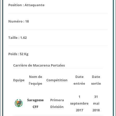
Position : Attaquante
Numéro : 18
Taille : 1.62
Poids : 52 Kg
Carrière de Macarena Portales
nombr
Nom de
Date
Date
Equipe
Compétition
des
l'equipe
entrée
sortie
match
1
31
Saragosse
Primera
septembre
mai
28
CFF
División
2017
2018