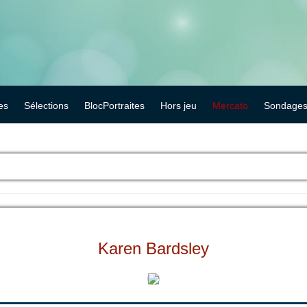
es
Sélections
BlocPortraites
Hors jeu
Mercato
Sondage
Karen Bardsley