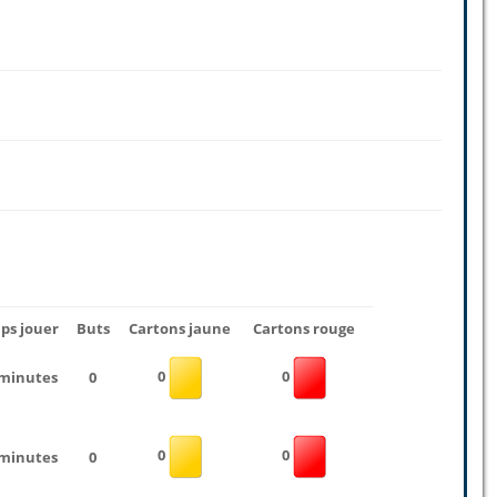
ps jouer
Buts
Cartons jaune
Cartons rouge
0
0
 minutes
0
0
0
 minutes
0