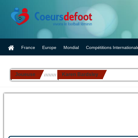
France
Europe
Mondial
Compétitions International
Joueuse
Karen Bardsley
//////////