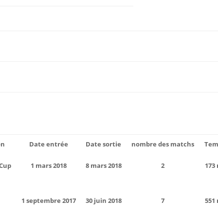
on
Date entrée
Date sortie
nombre des matchs
Tem
 Cup
1 mars 2018
8 mars 2018
2
173
1 septembre 2017
30 juin 2018
7
551