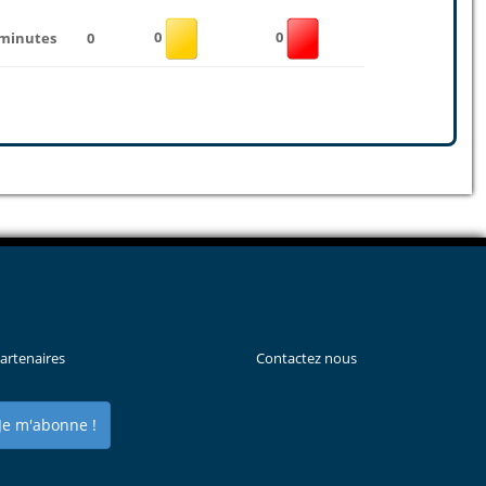
0
0
 minutes
0
artenaires
Contactez nous
Je m'abonne !