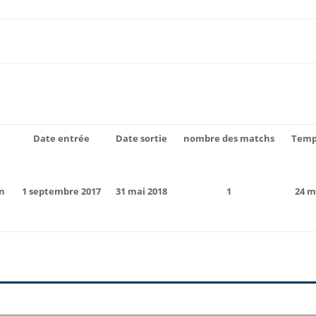
Date entrée
Date sortie
nombre des matchs
Temp
ón
1 septembre 2017
31 mai 2018
1
24 m