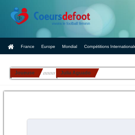
France
Europe
Mondial
Compétitions International
Joueuse
Julia Aguado
//////////