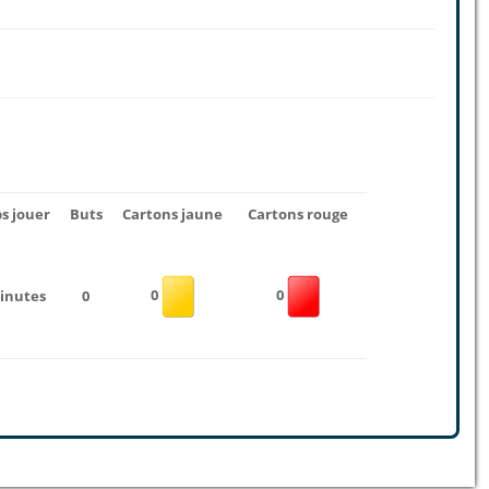
s jouer
Buts
Cartons jaune
Cartons rouge
0
0
inutes
0