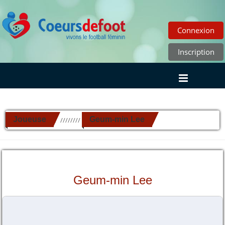
Connexion
Inscription
Joueuse
Geum-min Lee
//////////
Geum-min Lee