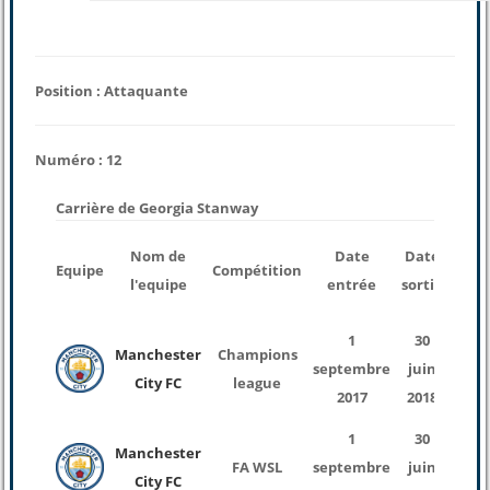
Position : Attaquante
Numéro : 12
Carrière de Georgia Stanway
nom
Nom de
Date
Date
Equipe
Compétition
de
l'equipe
entrée
sortie
mat
1
30
Manchester
Champions
septembre
juin
1
City FC
league
2017
2018
1
30
Manchester
FA WSL
septembre
juin
1
City FC