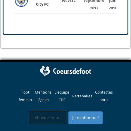
FA WSL
septembre
juin
7
City FC
2017
2018
Foot
Mentions
L'équipe
Contactez
Partenaires
féminin
légales
CDF
nous
Je m'abonne !