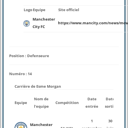
Logo
Equipe
Site officiel
Manchester
https://www.mancity.com/news/mcw
City FC
Position : Defenseure
Numéro : 14
Carrière de Esme Morgan
nom
Nom de
Date
Date
Equipe
Compétition
de
l'equipe
entrée
sortie
mat
1
30
Manchester