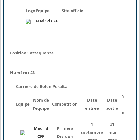
Logo
Equipe
Site officiel
Madrid CFF
Position : Attaquante
Numéro : 23
Carrière de Belen Peralta
nombre
Nom de
Date
Date
Equipe
Compétition
des
l'equipe
entrée
sortie
matchs
1
31
Madrid
Primera
septembre
mai
2
CFF
División