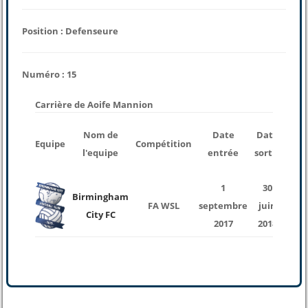
Position : Defenseure
Numéro : 15
Carrière de Aoife Mannion
nom
Nom de
Date
Date
Equipe
Compétition
de
l'equipe
entrée
sortie
mat
1
30
Birmingham
FA WSL
septembre
juin
1
City FC
2017
2018