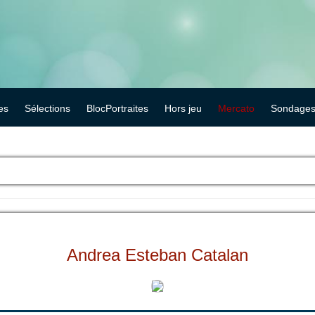
es
Sélections
BlocPortraites
Hors jeu
Mercato
Sondage
Andrea Esteban Catalan