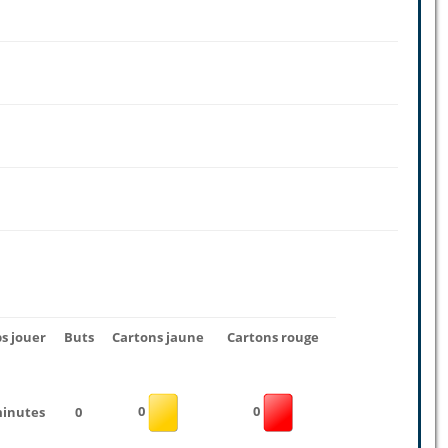
s jouer
Buts
Cartons jaune
Cartons rouge
0
0
minutes
0