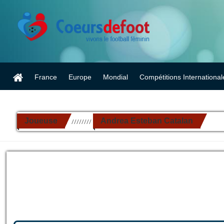
France
Europe
Mondial
Compétitions International
Joueuse
Andrea Esteban Catalan
//////////