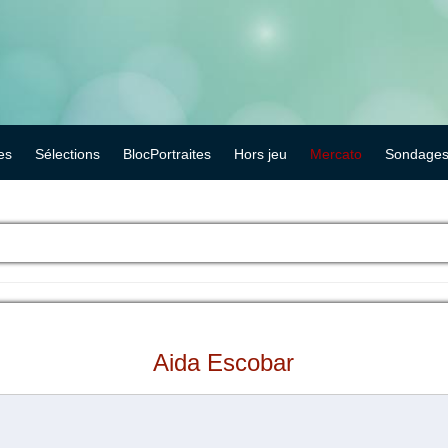
es
Sélections
BlocPortraites
Hors jeu
Mercato
Sondage
Aida Escobar