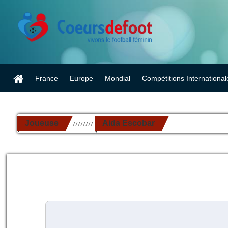
France
Europe
Mondial
Compétitions International
Joueuse
Aida Escobar
//////////