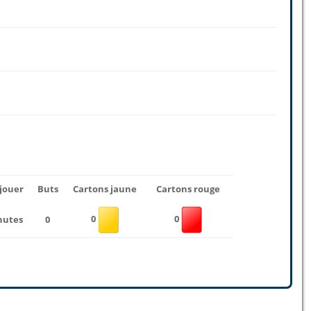
jouer
Buts
Cartons jaune
Cartons rouge
0
0
nutes
0